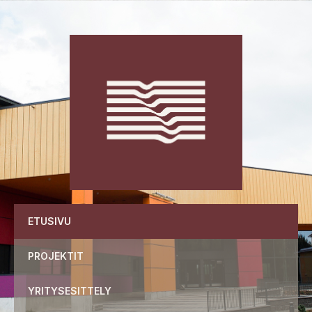
Siirry
suoraan
sisältöön
ETUSIVU
PROJEKTIT
YRITYSESITTELY