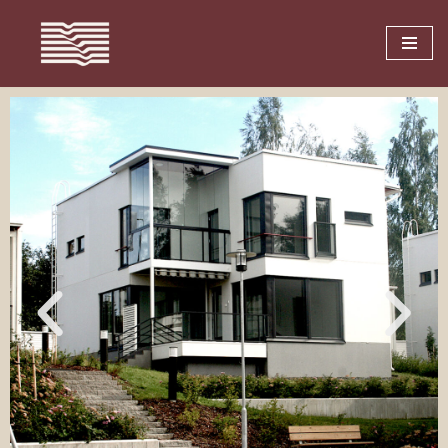
Siirry
suoraan
sisältöön