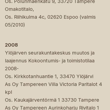
Os. Polunmäenkatu 9, 33720 Tampere
Omakotitalo,
Os. Riihikulma 4c, 02620 Espoo (valmis
05/2010)
2008
Ylöjärven seurakuntakeskus muutos ja
laajennus Kokoontumis- ja toimistotilaa
2008-
Os. Kirkkotanhuantie 1, 33470 Ylöjärvi
As Oy Tampereen Villa Victoria Paritalot 4
kpl
Os. Kaukajärventörmä 1 33730 Tampere
As Oy Tampereen Aurinkoharju Rivitalo 1